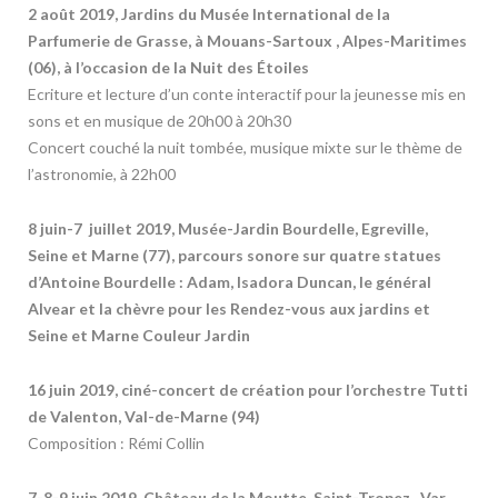
2 août 2019, Jardins du Musée International de la
Parfumerie de Grasse, à Mouans-Sartoux , Alpes-Maritimes
(06), à l’occasion de la Nuit des Étoiles
Ecriture et lecture d’un conte interactif pour la jeunesse mis en
sons et en musique de 20h00 à 20h30
Concert couché la nuit tombée, musique mixte sur le thème de
l’astronomie, à 22h00
8 juin-7 juillet 2019, Musée-Jardin Bourdelle, Egreville,
Seine et Marne (77), parcours sonore sur quatre statues
d’Antoine Bourdelle : Adam, Isadora Duncan, le général
Alvear et la chèvre
pour les Rendez-vous aux jardins
et
Seine et Marne Couleur Jardin
16 juin 2019, ciné-concert de création pour l’orchestre Tutti
de Valenton, Val-de-Marne (94)
Composition : Rémi Collin
7-8-9 juin 2019, Château de la Moutte, Saint-Tropez, Var