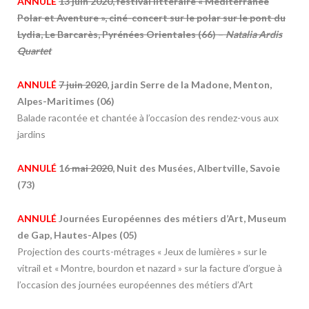
ANNULÉ
13 juin 2020, festival littéraire « Méditérranée
Polar et Aventure », ciné-concert sur le polar sur le pont du
Lydia, Le Barcarès, Pyrénées Orientales (66)
–
Natalia Ardis
Quartet
ANNULÉ
7 juin 2020
, jardin Serre de la Madone, Menton,
Alpes-Maritimes (06)
Balade racontée et chantée à l’occasion des rendez-vous aux
jardins
ANNULÉ
16
mai 2020
, Nuit des Musées, Albertville, Savoie
(73)
ANNULÉ
Journées Européennes des métiers d’Art, Museum
de Gap, Hautes-Alpes (05)
Projection des courts-métrages « Jeux de lumières » sur le
vitrail et « Montre, bourdon et nazard » sur la facture d’orgue à
l’occasion des journées européennes des métiers d’Art