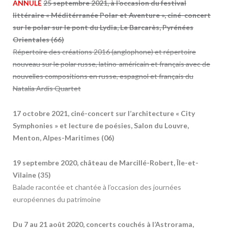
ANNULÉ
25 septembre 2021, à l’occasion du festival
littéraire « Méditérranée Polar et Aventure », ciné-concert
sur le polar sur le pont du Lydia, Le Barcarès, Pyrénées
Orientales (66)
Répertoire des créations 2016 (anglophone) et répertoire
nouveau sur le polar russe, latino-américain et français avec de
nouvelles compositions en russe, espagnol et français du
Natalia Ardis Quartet
17 octobre 2021, ciné-concert sur l’architecture « City
Symphonies » et lecture de poésies, Salon du Louvre,
Menton, Alpes-Maritimes (06)
19 septembre 2020, château de Marcillé-Robert, Île-et-
Vilaine (35)
Balade racontée et chantée à l’occasion des journées
européennes du patrimoine
Du 7 au 21 août 2020, concerts couchés à l’Astrorama,