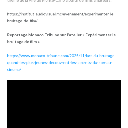
thème de la ville de Monte-Carlo à partir de films amateurs.
https://institut-audiovisuel.mc/evenement/experimenter-le-
bruitage-de-film/
Reportage Monaco Tribune sur l’atelier « Expérimenter le
bruitage de film »
https://www.monaco-tribune.com/2025/11/lart-du-bruitage-
quand-les-plus-jeunes-decouvrent-les-secrets-du-son-au-
cinema/