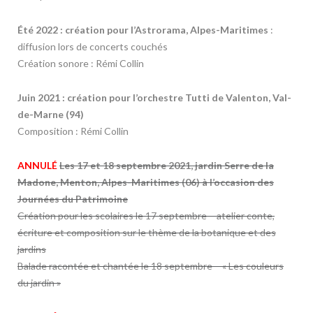
Été 2022 : création pour l’Astrorama, Alpes-Maritimes
:
diffusion lors de concerts couchés
Création sonore : Rémi Collin
Juin 2021 : création pour l’orchestre Tutti de Valenton, Val-
de-Marne (94)
Composition : Rémi Collin
ANNULÉ
Les 17 et 18 septembre 2021, jardin Serre de la
Madone, Menton, Alpes-Maritimes (06) à l’occasion des
Journées du Patrimoine
Création pour les scolaires le 17 septembre – atelier conte,
écriture et composition sur le thème de la botanique et des
jardins
Balade racontée et chantée le 18 septembre – « Les couleurs
du jardin »